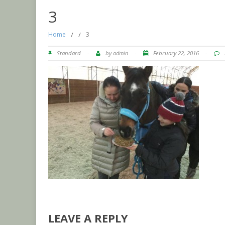
3
Home
/
/
3
Standard
-
by
admin
-
February 22, 2016
-
LEAVE A REPLY