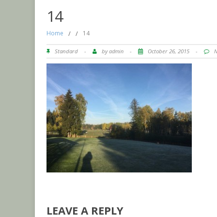
14
Home
/
/
14
Standard
-
by
admin
-
October 26, 2015
-
LEAVE A REPLY